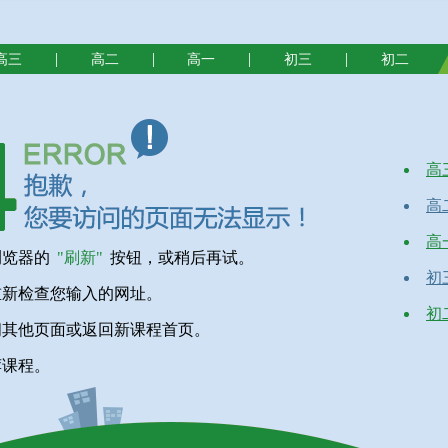
|
|
|
|
高三
高二
高一
初三
初二
高
高
高
浏览器的
"刷新"
按钮，或稍后再试。
初
重新检查您输入的网址。
初
问其他页面或返回新课程首页。
荐课程。