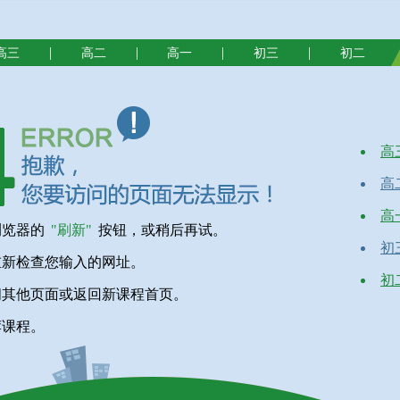
|
|
|
|
高三
高二
高一
初三
初二
高
高
高
浏览器的
"刷新"
按钮，或稍后再试。
初
重新检查您输入的网址。
初
问其他页面或返回新课程首页。
荐课程。