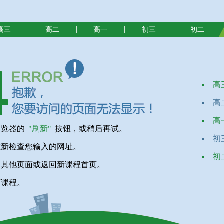
|
|
|
|
高三
高二
高一
初三
初二
高
高
高
浏览器的
"刷新"
按钮，或稍后再试。
初
重新检查您输入的网址。
初
问其他页面或返回新课程首页。
荐课程。