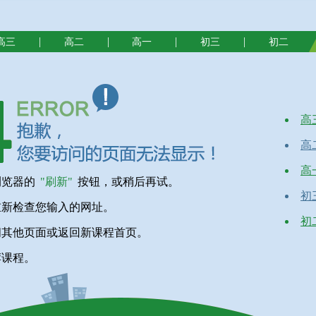
|
|
|
|
高三
高二
高一
初三
初二
高
高
高
浏览器的
"刷新"
按钮，或稍后再试。
初
重新检查您输入的网址。
初
问其他页面或返回新课程首页。
荐课程。