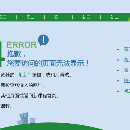
|
|
|
|
高三
高二
高一
初三
初二
高
高
高
浏览器的
"刷新"
按钮，或稍后再试。
初
重新检查您输入的网址。
初
问其他页面或返回新课程首页。
荐课程。