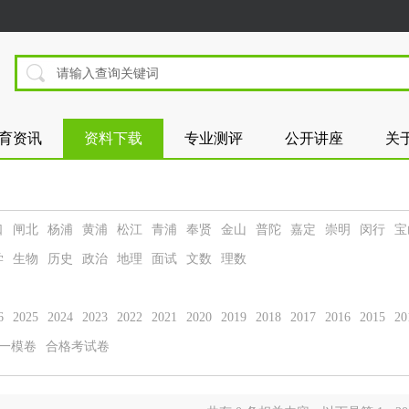
育资讯
资料下载
专业测评
公开讲座
关
口
闸北
杨浦
黄浦
松江
青浦
奉贤
金山
普陀
嘉定
崇明
闵行
宝
学
生物
历史
政治
地理
面试
文数
理数
6
2025
2024
2023
2022
2021
2020
2019
2018
2017
2016
2015
20
一模卷
合格考试卷