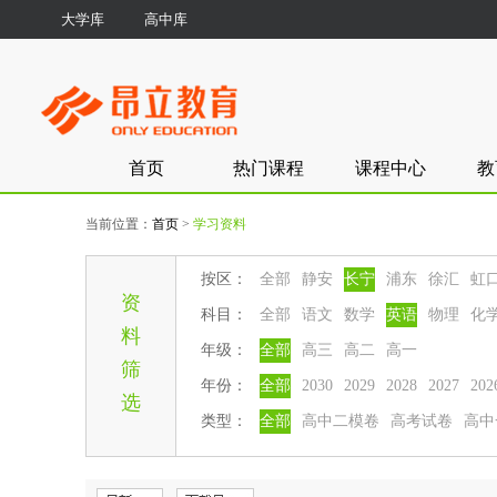
大学库
高中库
首页
热门课程
课程中心
教
当前位置：
首页
>
学习资料
按区：
全部
静安
长宁
浦东
徐汇
虹
资
科目：
全部
语文
数学
英语
物理
化
料
年级：
全部
高三
高二
高一
筛
年份：
全部
2030
2029
2028
2027
202
选
类型：
全部
高中二模卷
高考试卷
高中