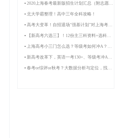
2020上海春考最新版招生计划汇总（附志愿填报攻略）
北大学霸整理！高中三年全科攻略！
高考大变革！自招退场“强基计划”对上海考生影响有多大？
【新高考六选三】！12份主三科资料+选科规划视频免费领！
上海高考小三门怎么选？等级考如何冲A？高一高二看过来！
新高考改革下，英语一考130+、等级考冲A+方法！（附学科礼包）
春考or综评or秋考？大数据分析与定位，找准适合你的升学途径