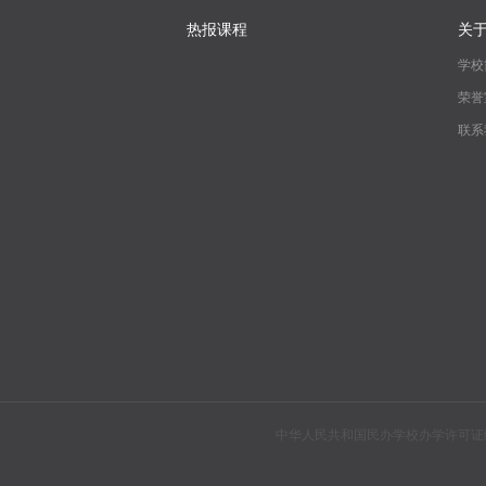
热报课程
关
学校
荣誉
联系
中华人民共和国民办学校办学许可证编号：教民310