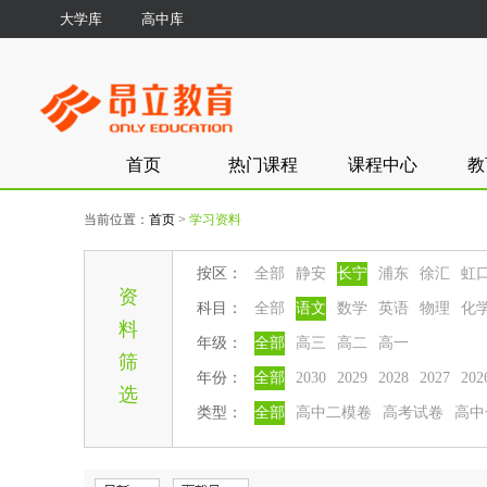
大学库
高中库
首页
热门课程
课程中心
教
当前位置：
首页
>
学习资料
按区：
全部
静安
长宁
浦东
徐汇
虹
资
科目：
全部
语文
数学
英语
物理
化
料
年级：
全部
高三
高二
高一
筛
年份：
全部
2030
2029
2028
2027
202
选
类型：
全部
高中二模卷
高考试卷
高中