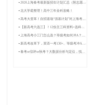
2020上海春考最新版招生计划汇总（附志愿填报攻略）
北大学霸整理！高中三年全科攻略！
高考大变革！自招退场“强基计划”对上海考生影响有多大？
【新高考六选三】！12份主三科资料+选科规划视频免费领！
上海高考小三门怎么选？等级考如何冲A？高一高二看过来！
新高考改革下，英语一考130+、等级考冲A+方法！（附学科礼包）
春考or综评or秋考？大数据分析与定位，找准适合你的升学途径