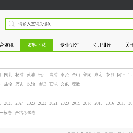
育资讯
资料下载
专业测评
公开讲座
关
口
闸北
杨浦
黄浦
松江
青浦
奉贤
金山
普陀
嘉定
崇明
闵行
宝
学
生物
历史
政治
地理
面试
文数
理数
6
2025
2024
2023
2022
2021
2020
2019
2018
2017
2016
2015
20
一模卷
合格考试卷