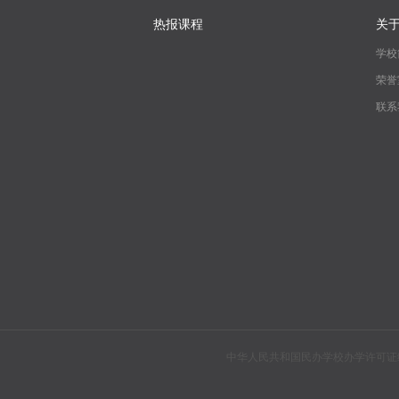
热报课程
关
学校
荣誉
联系
中华人民共和国民办学校办学许可证编号：教民310