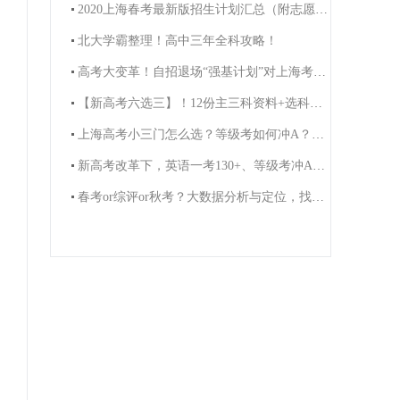
2020上海春考最新版招生计划汇总（附志愿填报攻略）
北大学霸整理！高中三年全科攻略！
高考大变革！自招退场“强基计划”对上海考生影响有多大？
【新高考六选三】！12份主三科资料+选科规划视频免费领！
上海高考小三门怎么选？等级考如何冲A？高一高二看过来！
新高考改革下，英语一考130+、等级考冲A+方法！（附学科礼包）
春考or综评or秋考？大数据分析与定位，找准适合你的升学途径