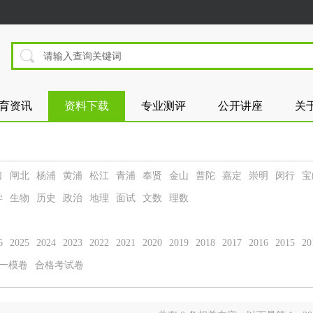
育资讯
资料下载
专业测评
公开讲座
关
口
闸北
杨浦
黄浦
松江
青浦
奉贤
金山
普陀
嘉定
崇明
闵行
宝
学
生物
历史
政治
地理
面试
文数
理数
6
2025
2024
2023
2022
2021
2020
2019
2018
2017
2016
2015
20
一模卷
合格考试卷