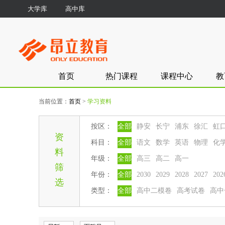
大学库
高中库
首页
热门课程
课程中心
教
当前位置：
首页
>
学习资料
按区：
全部
静安
长宁
浦东
徐汇
虹
资
科目：
全部
语文
数学
英语
物理
化
料
年级：
全部
高三
高二
高一
筛
年份：
全部
2030
2029
2028
2027
202
选
类型：
全部
高中二模卷
高考试卷
高中