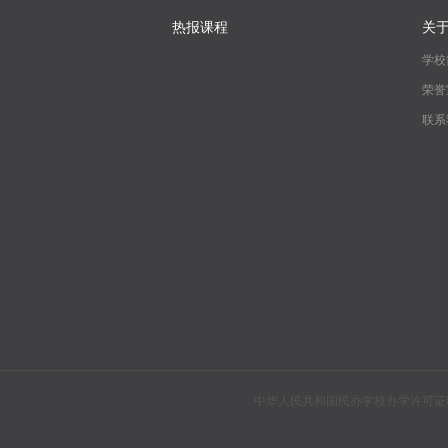
热报课程
关
学校
荣誉
联系
中华人民共和国民办学校办学许可证编号：教民310