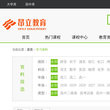
大学库
高中库
首页
热门课程
课程中心
教育
当前位置：
首页
>
学习资料
按区：
全部
静安
长宁
浦东
徐汇
虹口
资
科目：
全部
语文
数学
英语
物理
化学
料
年级：
全部
高三
高二
高一
筛
年份：
全部
2030
2029
2028
2027
2026
2
选
类型：
全部
高中二模卷
高考试卷
高中一模