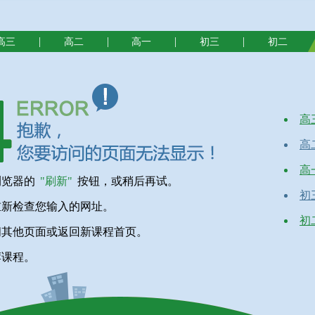
|
|
|
|
高三
高二
高一
初三
初二
高
高
高
浏览器的
"刷新"
按钮，或稍后再试。
初
重新检查您输入的网址。
初
问其他页面或返回新课程首页。
荐课程。