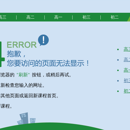
|
|
|
|
高三
高二
高一
初三
初二
高
高
高
浏览器的
"刷新"
按钮，或稍后再试。
初
重新检查您输入的网址。
初
问其他页面或返回新课程首页。
荐课程。