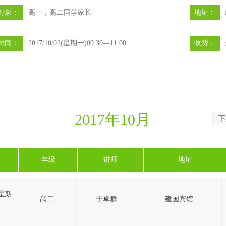
对象：
高一，高二同学家长
地址：
时间：
2017/10/02(星期一)09:30—11:00
收费：
2017
年
10
月
年级
讲师
地址
1(星期
高二
于卓群
建国宾馆