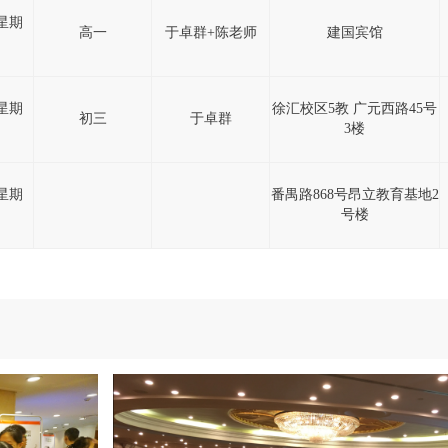
2(星期
高一
于卓群+陈老师
建国宾馆
5(星期
徐汇校区5教 广元西路45号
初三
于卓群
3楼
5(星期
番禺路868号昂立教育基地2
号楼