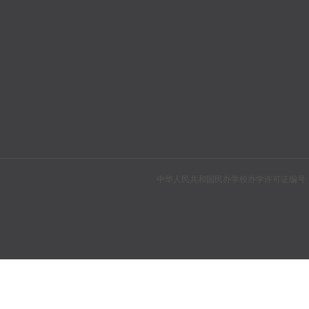
中华人民共和国民办学校办学许可证编号：教民310104