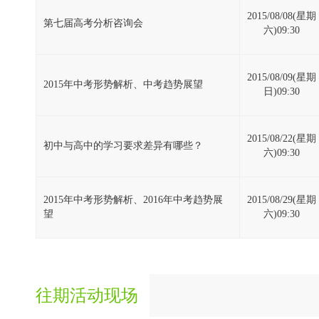
2015/08/08(星期
第七届高考分析咨询会
六)09:30
2015/08/09(星期
2015年中考形势解析、中考趋势展望
日)09:30
2015/08/22(星期
初中与高中的学习要求差异有哪些？
六)09:30
2015年中考形势解析、2016年中考趋势展
2015/08/29(星期
望
六)09:30
往期活动现场